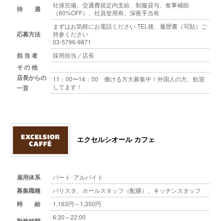
社保完備、交通費規定内支給、制服貸与、食事補助
待 遇
（60%OFF）、社員登用有、深夜手当有
まずはお気軽にお電話ください TEL後、履歴書（写貼）ご
応募方法
持参ください
03-5796-9871
担 当 者
採用担当／店長
そ の 他
店長からの
11：00〜14：00 働ける方大募集中！外国人の方、歓迎
してます！
一言
エクセルシオール カフェ
雇用体系
パート･アルバイト
募集職種
バリスタ、ホールスタッフ（配膳）、キッチンスタッフ
時 給
1,163円～1,350円
6:30～22:00
勤務時間