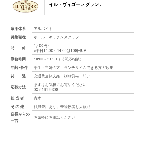
イル・ヴィゴーレ グランデ
雇用体系
アルバイト
募集職種
ホール・キッチンスタッフ
1,400円～
時 給
※平日11:00～14:00は100円UP
勤務時間
10:00～21:30（時間応相談）
年齢･条件
学生・主婦の方 ランチタイムできる方大歓迎
待 遇
交通費全額支給、制服貸与、賄い
まずはお気軽にお電話ください
応募方法
03-5461-9308
担 当 者
青木
そ の 他
社員登用あり。未経験者も大歓迎
店長からの
お気軽にお電話ください
一言