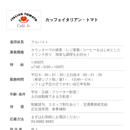
カッフェイタリアン・トマト
雇用体系
アルバイト
カウンターでの接客・レジ業務 / コーヒーをはじめとした
募集職種
ドリンク作り、簡単な調理をお任せ！
1,400円
時 給
※7:00～9:00＋100円
平日 6：30～21：30 / 土日祝 8：00～21：30
勤務時間
（希望シフト制／週1～、1日4h～ＯＫ）
シフトは予定の立てやすい自己申告制
学生・主婦・フリーター歓迎！
年齢･条件
土日祝勤務できる方歓迎！
制服貸与、スタッフ割引あり！、交通費規程支給
待 遇
正社員登用、食事補助
まずはお気軽にお電話ください
応募方法
03-6682-9663
担 当 者
井上