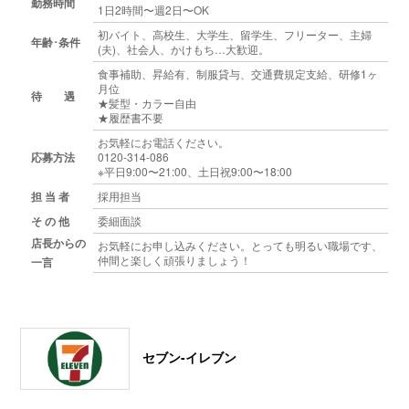
勤務時間
1日2時間〜週2日〜OK
初バイト、高校生、大学生、留学生、フリーター、主婦
年齢･条件
(夫)、社会人、かけもち…大歓迎。
食事補助、昇給有、制服貸与、交通費規定支給、研修1ヶ
月位
待 遇
★髪型・カラー自由
★履歴書不要
お気軽にお電話ください。
応募方法
0120-314-086
※平日9:00〜21:00、土日祝9:00〜18:00
担 当 者
採用担当
そ の 他
委細面談
店長からの
お気軽にお申し込みください。とっても明るい職場です、
仲間と楽しく頑張りましょう！
一言
セブン-イレブン