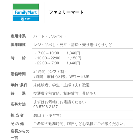
ファミリーマート
雇用体系
パート・アルバイト
募集職種
レジ・品出し・発注・清掃・売り場づくりなど
・ 7:00～10:00 1,340円
時 給
・10:00～22:00 1,150円
・22:00～ 7:00 1,440円
24時間（シフト制）
勤務時間
※時間・曜日応相談、WワークOK
年齢･条件
未経験者、学生・主婦（夫）歓迎
待 遇
交通費全額支給、制服貸与、昇給あり
まずはお気軽にお電話ください
応募方法
03-5796-2137
担 当 者
碧山（ヘキヤマ）
そ の 他
ご希望の勤務時間、曜日などお気軽にご相談ください。
店長からの
一言