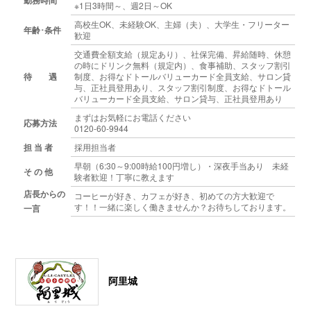
※1日3時間～、週2日～OK
高校生OK、未経験OK、主婦（夫）、大学生・フリーター
年齢･条件
歓迎
交通費全額支給（規定あり）、社保完備、昇給随時、休憩
の時にドリンク無料（規定内）、食事補助、スタッフ割引
待 遇
制度、お得なドトールバリューカード全員支給、サロン貸
与、正社員登用あり、スタッフ割引制度、お得なドトール
バリューカード全員支給、サロン貸与、正社員登用あり
まずはお気軽にお電話ください
応募方法
0120-60-9944
担 当 者
採用担当者
早朝（6:30～9:00時給100円増し）・深夜手当あり 未経
そ の 他
験者歓迎！丁寧に教えます
店長からの
コーヒーが好き、カフェが好き、初めての方大歓迎で
す！！一緒に楽しく働きませんか？お待ちしております。
一言
阿里城