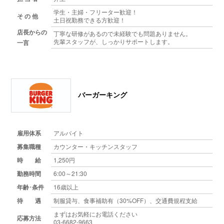
学生・主婦・フリーター歓迎！
そ の 他
土日祝勤務できる方歓迎！
店長からの
丁寧な研修があるので未経験でも問題ありません。
先輩スタッフが、しっかりサポートします。
一言
バーガーキング
雇用体系
アルバイト
募集職種
カウンター・キッチンスタッフ
時 給
1,250円
勤務時間
6:00～21:30
年齢･条件
16歳以上
待 遇
制服貸与、食事補助有（30%OFF）、交通費規程支給
まずはお気軽にお電話ください
応募方法
03-6682-9663