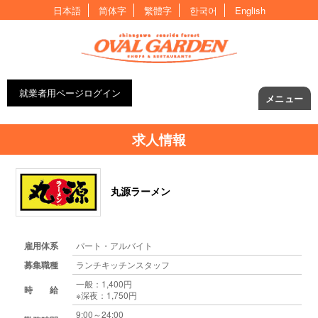
日本語
简体字
繁體字
한국어
English
就業者用ページログイン
メニュー
求人情報
丸源ラーメン
雇用体系
パート・アルバイト
募集職種
ランチキッチンスタッフ
一般：1,400円
時 給
※深夜：1,750円
9:00～24:00