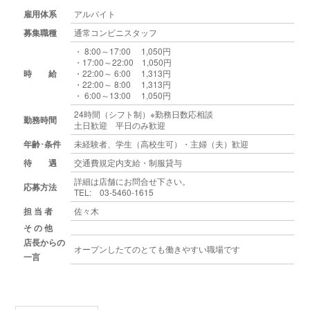
雇用体系
アルバイト
募集職種
通常コンビニスタッフ
・ 8:00～17:00 1,050円
・17:00～22:00 1,050円
時 給
・22:00～ 6:00 1,313円
・22:00～ 8:00 1,313円
・ 6:00～13:00 1,050円
24時間（シフト制）※勤務日数応相談
勤務時間
土日歓迎 平日のみ歓迎
年齢･条件
未経験者、学生（高校生可）・主婦（夫）歓迎
待 遇
交通費規定内支給・制服貸与
詳細は店舗にお問合せ下さい。
応募方法
TEL: 03-5460-1615
担 当 者
佐々木
そ の 他
店長からの
オープンしたてのとても働きやすい職場です
一言