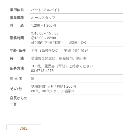
雇用体系
パート･アルバイト
募集職種
ホールスタッフ
時 給
1,200～1,300円
①10:00～15：00
勤務時間
②18:00～22:00
※時間内で1日4時間～、週2日～OK
年齢･条件
学生（高校生OK）・主婦（夫）歓迎
待 遇
交通費全額支給、制服貸与、賄い有
TEL後、履歴書（写貼）ご持参ください
応募方法
03-6718-4278
担 当 者
陳
試用期間1ヶ月 / 時給1,200円
そ の 他
20代、30代スタッフ活躍中
店長からの
一言