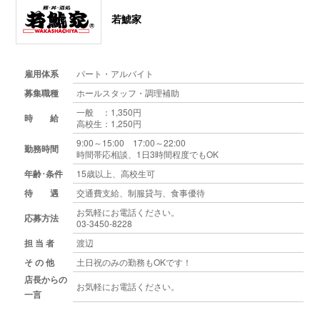
若鯱家
雇用体系
パート・アルバイト
募集職種
ホールスタッフ・調理補助
一般 ：1,350円
時 給
高校生：1,250円
9:00～15:00 17:00～22:00
勤務時間
時間帯応相談、1日3時間程度でもOK
年齢･条件
15歳以上、高校生可
待 遇
交通費支給、制服貸与、食事優待
お気軽にお電話ください。
応募方法
03-3450-8228
担 当 者
渡辺
そ の 他
土日祝のみの勤務もOKです！
店長からの
お気軽にお電話ください。
一言