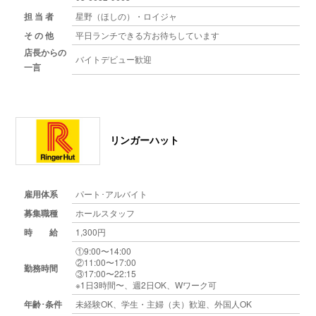
担 当 者
星野（ほしの）・ロイジャ
そ の 他
平日ランチできる方お待ちしています
店長からの
バイトデビュー歓迎
一言
リンガーハット
雇用体系
パート･アルバイト
募集職種
ホールスタッフ
時 給
1,300円
①9:00〜14:00
②11:00〜17:00
勤務時間
③17:00〜22:15
※1日3時間〜、週2日OK、Wワーク可
年齢･条件
未経験OK、学生・主婦（夫）歓迎、外国人OK