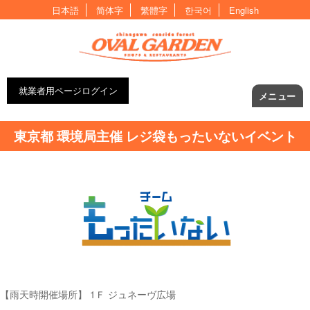
日本語
简体字
繁體字
한국어
English
就業者用ページログイン
メニュー
東京都 環境局主催 レジ袋もったいないイベント
【雨天時開催場所】 1Ｆ ジュネーヴ広場