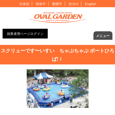
日本語
简体字
繁體字
한국어
English
就業者用ページログイン
メニュー
スクリューです〜いすい ちゃぷちゃぷ ボートひろ
ば!！