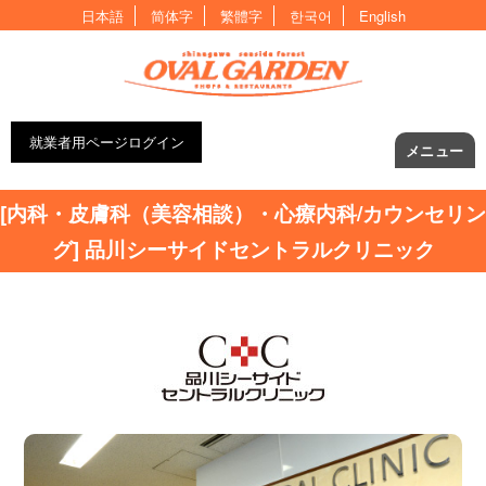
日本語
简体字
繁體字
한국어
English
就業者用ページログイン
メニュー
[内科・皮膚科（美容相談）・心療内科/カウンセリン
グ] 品川シーサイドセントラルクリニック