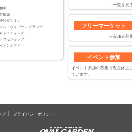
→一覧を見
和幸
若鯱家
美容室シオン
フリーマーケット
イル・ヴィゴーレ グランデ
キャスティング
→参加者募
ドコモショップ
イオンボディ
イベント参加
イベント参加の募集は現在休止
ています。
ップ
プライバシーポリシー